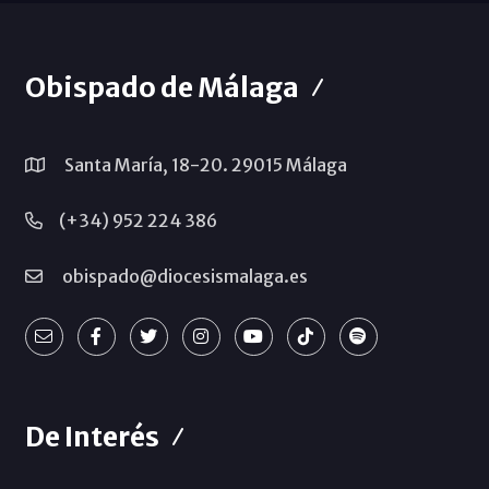
Obispado de Málaga
Santa María, 18-20. 29015 Málaga
(+34) 952 224 386
obispado@diocesismalaga.es
De Interés