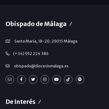
Obispado de Málaga
Santa María, 18-20. 29015 Málaga
(+34) 952 224 386
obispado@diocesismalaga.es
De Interés