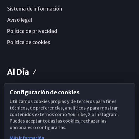
Sistema de información
Aviso legal
Política de privacidad
Política de cookies
Al Día
Configuración de cookies
Horarios de Misa
Utilizamos cookies propias y de terceros para fines
Hemeroteca
técnicos, de preferencias, analíticos y para mostrar
contenidos externos como YouTube, X o Instagram.
WhatsApp
Puedes aceptar todas las cookies, rechazar las
opcionales o configurarlas.
Más información