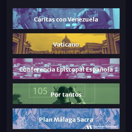
Cáritas con Venezuela
Vaticano
Conferencia Episcopal Española
Por tantos
Plan Málaga Sacra