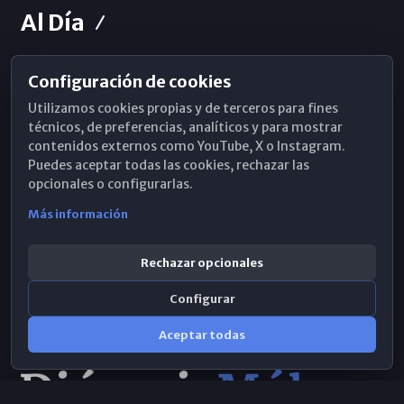
Al Día
Configuración de cookies
Horarios de Misa
Utilizamos cookies propias y de terceros para fines
Hemeroteca
técnicos, de preferencias, analíticos y para mostrar
contenidos externos como YouTube, X o Instagram.
WhatsApp
Puedes aceptar todas las cookies, rechazar las
opcionales o configurarlas.
Más información
Rechazar opcionales
Configurar
Aceptar todas