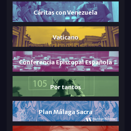
Cáritas con Venezuela
Vaticano
Conferencia Episcopal Española
Por tantos
Plan Málaga Sacra