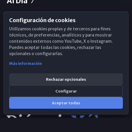
Al Día
Configuración de cookies
Horarios de Misa
Utilizamos cookies propias y de terceros para fines
Hemeroteca
técnicos, de preferencias, analíticos y para mostrar
contenidos externos como YouTube, X o Instagram.
WhatsApp
Puedes aceptar todas las cookies, rechazar las
opcionales o configurarlas.
Más información
Rechazar opcionales
Configurar
Aceptar todas
Consulta IA
×