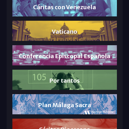
Cáritas con Venezuela
Vaticano
Conferencia Episcopal Española
Por tantos
Plan Málaga Sacra