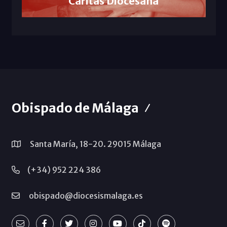
Cáritas Diocesana
Obispado de Málaga
Santa María, 18-20. 29015 Málaga
(+34) 952 224 386
obispado@diocesismalaga.es