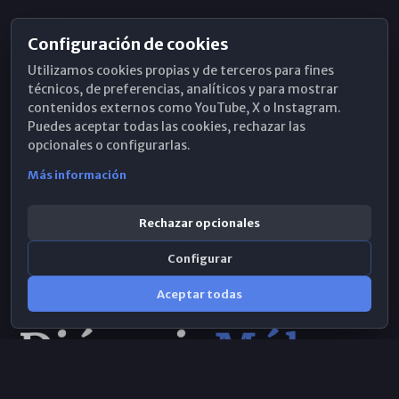
Configuración de cookies
Horarios de Misa
Utilizamos cookies propias y de terceros para fines
Hemeroteca
técnicos, de preferencias, analíticos y para mostrar
contenidos externos como YouTube, X o Instagram.
WhatsApp
Puedes aceptar todas las cookies, rechazar las
opcionales o configurarlas.
Más información
Rechazar opcionales
Configurar
Aceptar todas
Consulta IA
×