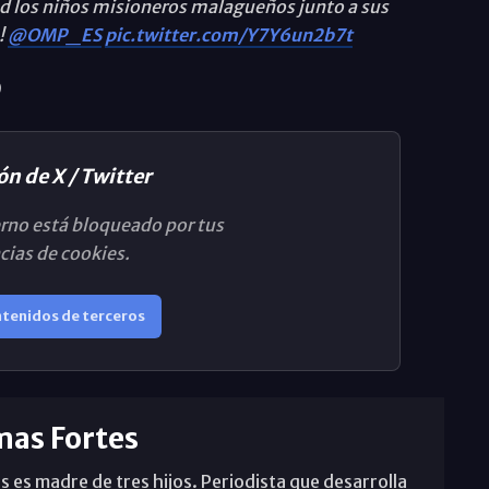
ad los niños misioneros malagueños junto a sus
!
@OMP_ES
pic.twitter.com/Y7Y6un2b7t
ón de X / Twitter
rno está bloqueado por tus
cias de cookies.
ntenidos de terceros
mas Fortes
s es madre de tres hijos. Periodista que desarrolla