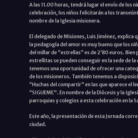
A las 11.00 horas, tendrá lugar el envío de los n
celebración, los niños felicitarán a los transeún
nombre de la Iglesia misionera.
El delegado de Misiones, Luis Jiménez, explica 
la pedagogía del amor es muy bueno que los niño
del millar de “estrellas” es de 2’80 euros. Bien
estrellitas se pueden conseguir en la sede de la 
tenemos una oportunidad de ofrecer una catequ
de los misioneros. También tenemos a disposició
“Huchas del compartir” en las que aparece el le
“SIGUEME". En nombre de la Diócesis y la Iglesia
parroquias y colegios a esta celebración en la 
Este año, la presentación de esta Jornada corr
ciudad.