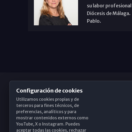
su labor profesional
Diócesis de Málaga. B
Pablo.
Configuración de cookies
Utilizamos cookies propias y de
Obispado de Málaga
terceros para fines técnicos, de
preferencias, analíticos y para
mostrar contenidos externos como
YouTube, X o Instagram. Puedes
Santa María, 18-20. 29015 Málaga
aceptar todas las cookies, rechazar