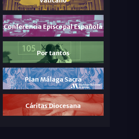
Conferencia Episcopal Española
Por tantos
Plan Málaga Sacra
Cáritas Diocesana