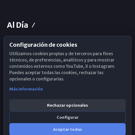
Al Día
Configuración de cookies
Horarios de Misa
Utilizamos cookies propias y de terceros para fines
Hemeroteca
técnicos, de preferencias, analíticos y para mostrar
contenidos externos como YouTube, X o Instagram.
WhatsApp
Puedes aceptar todas las cookies, rechazar las
opcionales o configurarlas.
Más información
Rechazar opcionales
Configurar
Aceptar todas