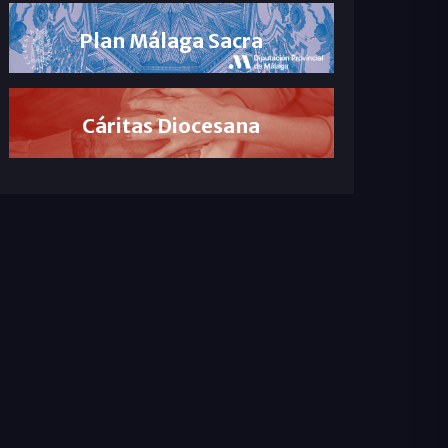
Plan Málaga Sacra
Cáritas Diocesana