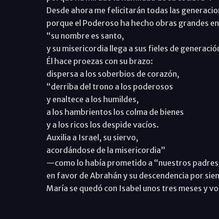
Desde ahora me felicitarán todas las generacio
porque el Poderoso ha hecho obras grandes en
“su nombre es santo,
y su misericordia llega a sus fieles de generaci
Él hace proezas con su brazo:
dispersa a los soberbios de corazón,
“derriba del trono a los poderosos
y enaltece a los humildes,
a los hambrientos los colma de bienes
y a los ricos los despide vacíos.
Auxilia a Israel, su siervo,
acordándose de la misericordia”
—como lo había prometido a “nuestros padre
en favor de Abrahán y su descendencia por si
María se quedó con Isabel unos tres meses y vol