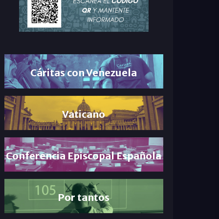
Cáritas con Venezuela
Vaticano
Conferencia Episcopal Española
Por tantos