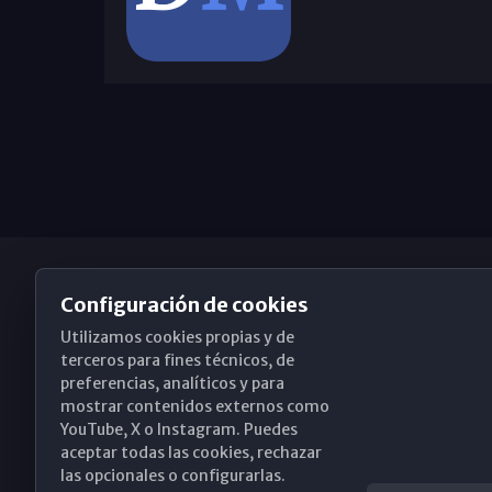
Configuración de cookies
Utilizamos cookies propias y de
Obispado de Málaga
terceros para fines técnicos, de
preferencias, analíticos y para
mostrar contenidos externos como
YouTube, X o Instagram. Puedes
Santa María, 18-20. 29015 Málaga
aceptar todas las cookies, rechazar
las opcionales o configurarlas.
(+34) 952 224 386