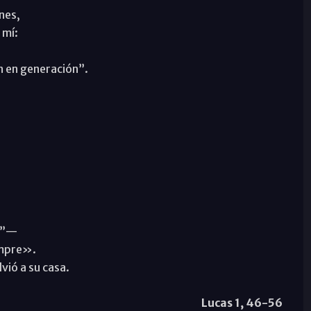
nes,
 mí:
ón en generación”.
s”—
empre».
vió a su casa.
Lucas 1, 46-56