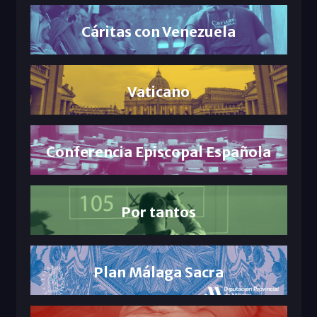
Cáritas con Venezuela
Vaticano
Conferencia Episcopal Española
Por tantos
Plan Málaga Sacra