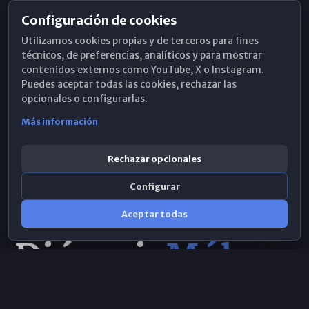
Configuración de cookies
Horarios de Misa
Utilizamos cookies propias y de terceros para fines
Hemeroteca
técnicos, de preferencias, analíticos y para mostrar
contenidos externos como YouTube, X o Instagram.
WhatsApp
Puedes aceptar todas las cookies, rechazar las
opcionales o configurarlas.
Más información
Rechazar opcionales
Configurar
Aceptar todas
Consulta IA
×
© 2026 Obispado de Málaga
Selecciona el área y realiza tu consulta