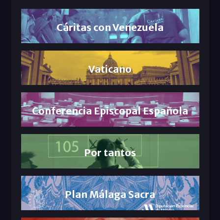
Cáritas con Venezuela
Vaticano
Conferencia Episcopal Española
Por tantos
Plan Málaga Sacra