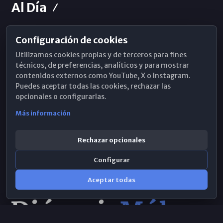
Al Día
Configuración de cookies
Horarios de Misa
Utilizamos cookies propias y de terceros para fines
Hemeroteca
técnicos, de preferencias, analíticos y para mostrar
contenidos externos como YouTube, X o Instagram.
WhatsApp
Puedes aceptar todas las cookies, rechazar las
opcionales o configurarlas.
Más información
Rechazar opcionales
Configurar
Aceptar todas
Consulta IA