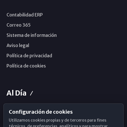
Contabilidad ERP
Correo 365
Sistema de información
Aviso legal
Política de privacidad
Política de cookies
Al Día
Configuración de cookies
Horarios de Misa
Utilizamos cookies propias y de terceros para fines
Hemeroteca
técnicos, de preferencias, analíticos y para mostrar