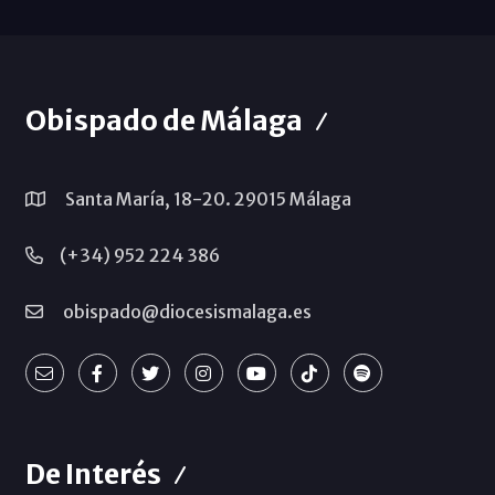
Obispado de Málaga
Santa María, 18-20. 29015 Málaga
(+34) 952 224 386
obispado@diocesismalaga.es
De Interés