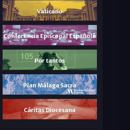
Vaticano
Conferencia Episcopal Española
Por tantos
Plan Málaga Sacra
Cáritas Diocesana