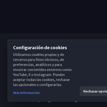
Configuración de cookies
Utilizamos cookies propias y de
Obispado de Málaga
terceros para fines técnicos, de
preferencias, analíticos y para
mostrar contenidos externos como
YouTube, X o Instagram. Puedes
Santa María, 18-20. 29015 Málaga
aceptar todas las cookies, rechazar
las opcionales o configurarlas.
(+34) 952 224 386
Rechazar opci
Más información
obispado@diocesismalaga.es