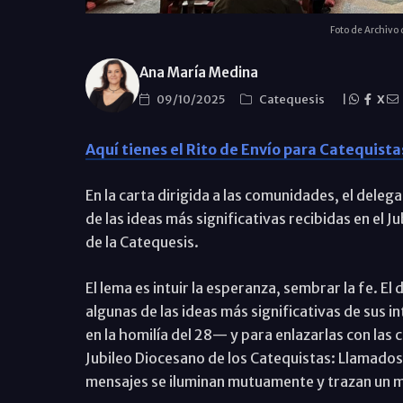
Foto de Archivo 
Ana María Medina
09/10/2025
Catequesis
|
X
Aquí tienes el Rito de Envío para Catequista
En la carta dirigida a las comunidades, el del
de las ideas más significativas recibidas en el J
de la Catequesis.
El lema es intuir la esperanza, sembrar la fe. E
algunas de las ideas más significativas de sus 
en la homilía del 28— y para enlazarlas con las
Jubileo Diocesano de los Catequistas: Llamado
mensajes se iluminan mutuamente y trazan un m