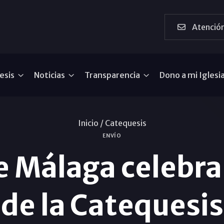
Atención
esis
Noticias
Transparencia
Dono a mi Iglesi
Inicio /
Catequesis
ENVÍO
de Málaga celebr
de la Catequesis