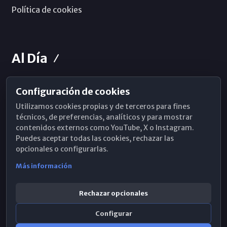
Política de cookies
Al Día
Configuración de cookies
Horarios de Misa
Utilizamos cookies propias y de terceros para fines
Hemeroteca
técnicos, de preferencias, analíticos y para mostrar
contenidos externos como YouTube, X o Instagram.
WhatsApp
Puedes aceptar todas las cookies, rechazar las
opcionales o configurarlas.
Más información
Rechazar opcionales
Configurar