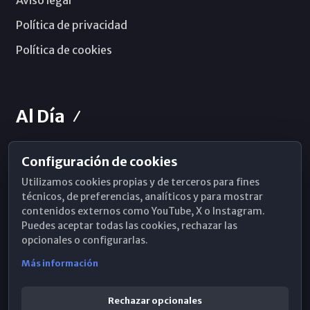
Política de privacidad
Política de cookies
Al Día
Configuración de cookies
Horarios de Misa
Utilizamos cookies propias y de terceros para fines
Hemeroteca
técnicos, de preferencias, analíticos y para mostrar
contenidos externos como YouTube, X o Instagram.
WhatsApp
Puedes aceptar todas las cookies, rechazar las
opcionales o configurarlas.
Más información
Rechazar opcionales