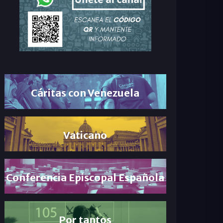
Cáritas con Venezuela
Vaticano
Conferencia Episcopal Española
Por tantos