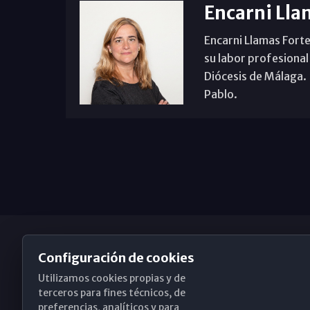
Encarni Lla
Encarni Llamas Forte
su labor profesional
Diócesis de Málaga. B
Pablo.
Configuración de cookies
Utilizamos cookies propias y de
Obispado de Málaga
terceros para fines técnicos, de
preferencias, analíticos y para