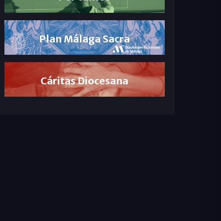
Plan Málaga Sacra
Cáritas Diocesana