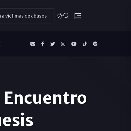
 a víctimas de abusos
a
l Encuentro
esis