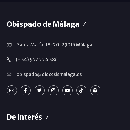
Obispado de Málaga
Santa María, 18-20. 29015 Málaga
(+34) 952 224 386
obispado@diocesismalaga.es
De Interés