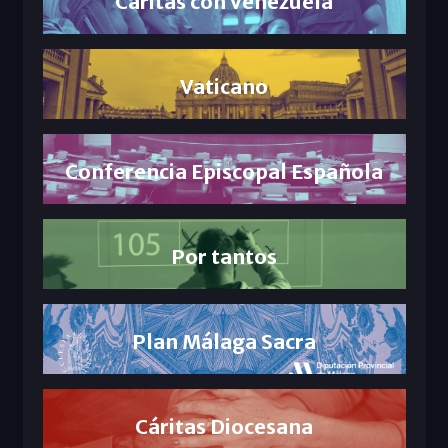
Cáritas con Venezuela
Vaticano
Conferencia Episcopal Española
Por tantos
Plan Málaga Sacra
Cáritas Diocesana