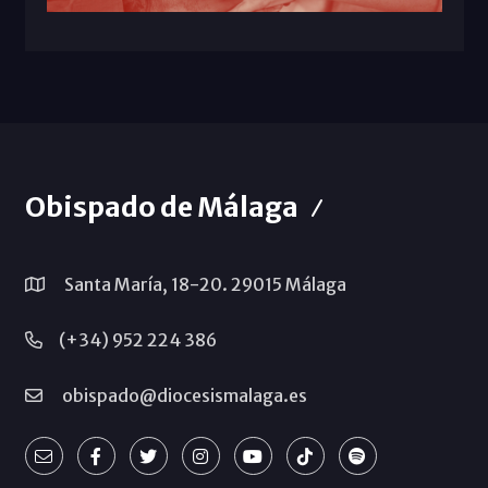
Obispado de Málaga
Santa María, 18-20. 29015 Málaga
(+34) 952 224 386
obispado@diocesismalaga.es