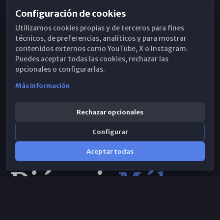
Configuración de cookies
Horarios de Misa
Utilizamos cookies propias y de terceros para fines
Hemeroteca
técnicos, de preferencias, analíticos y para mostrar
contenidos externos como YouTube, X o Instagram.
WhatsApp
Puedes aceptar todas las cookies, rechazar las
opcionales o configurarlas.
Más información
Rechazar opcionales
Configurar
Aceptar todas
Consulta IA
×
© 2026 Obispado de Málaga
Selecciona el área y realiza tu consulta