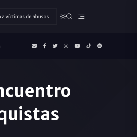
 a víctimas de abusos
a
Encuentro
quistas