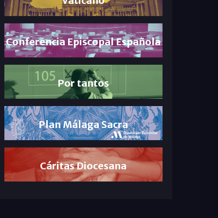
Conferencia Episcopal Española
Por tantos
Plan Málaga Sacra
Cáritas Diocesana