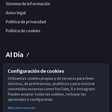
Sistema de información
Aviso legal
Política de privacidad
Política de cookies
Al Día
Configuración de cookies
Horarios de Misa
Utilizamos cookies propias y de terceros para fines
Hemeroteca
técnicos, de preferencias, analíticos y para mostrar
contenidos externos como YouTube, X o Instagram.
WhatsApp
Puedes aceptar todas las cookies, rechazar las
opcionales o configurarlas.
Más información