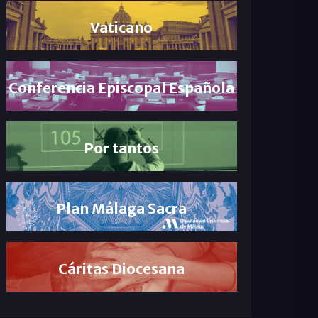
Vaticano
Conferencia Episcopal Española
Por tantos
Plan Málaga Sacra
Cáritas Diocesana