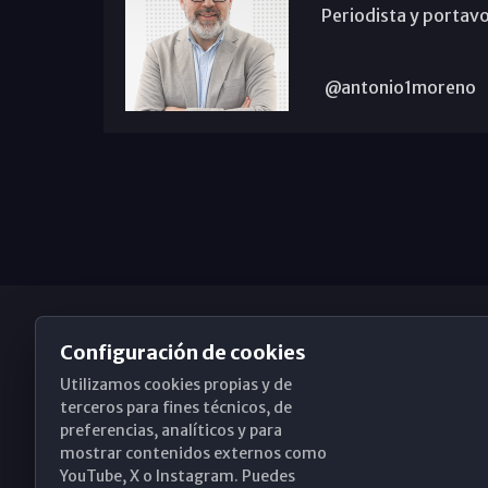
Periodista y portavo
@antonio1moreno
Configuración de cookies
Utilizamos cookies propias y de
Obispado de Málaga
terceros para fines técnicos, de
preferencias, analíticos y para
mostrar contenidos externos como
YouTube, X o Instagram. Puedes
Santa María, 18-20. 29015 Málaga