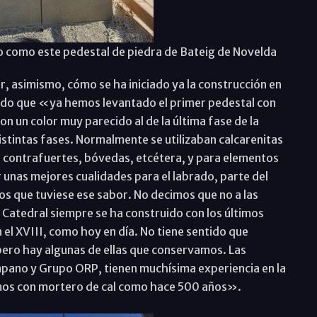
o como este pedestal de piedra de Bateig de Novelda
asimismo, cómo se ha iniciado ya la construcción en
icado que «ya hemos levantado el primer pedestal con
on un color muy parecido al de la última fase de la
distintas fases. Normalmente se utilizaban calcarenitas
 contrafuertes, bóvedas, etcétera, y para elementos
r unas mejores cualidades para el labrado, parte del
s que tuviese ese sabor. No decimos que no a las
Catedral siempre se ha construido con los últimos
 el XVIII, como hoy en día. No tiene sentido que
pero hay algunas de ellas que conservamos. Las
ano y Grupo ORP, tienen muchísima experiencia en la
jamos con mortero de cal como hace 500 años».