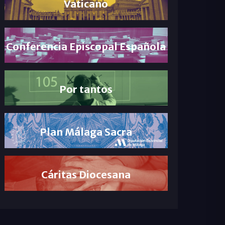
Vaticano
Conferencia Episcopal Española
Por tantos
Plan Málaga Sacra
Cáritas Diocesana