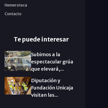
Hemeroteca
Contacto
Te puede interesar
Subimos a la
espectacular grúa
que elevará,...
Diputación y
Fundación Unicaja
visitan las...