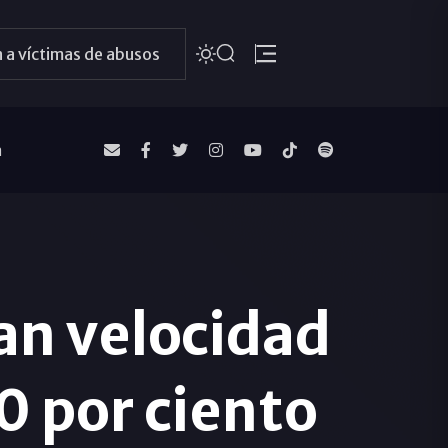
 a víctimas de abusos
a
an velocidad
30 por ciento