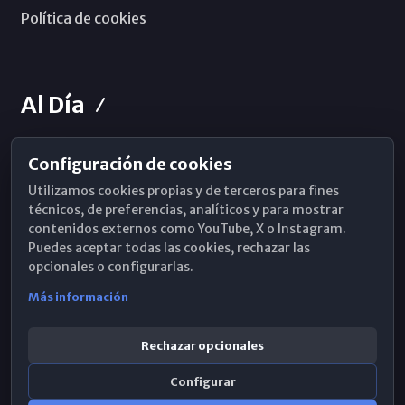
Política de cookies
Al Día
Configuración de cookies
Horarios de Misa
Utilizamos cookies propias y de terceros para fines
Hemeroteca
técnicos, de preferencias, analíticos y para mostrar
contenidos externos como YouTube, X o Instagram.
WhatsApp
Puedes aceptar todas las cookies, rechazar las
opcionales o configurarlas.
Más información
Rechazar opcionales
Configurar