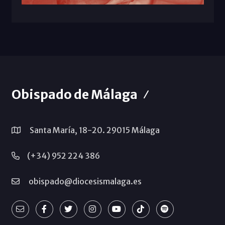
Obispado de Málaga
Santa María, 18-20. 29015 Málaga
(+34) 952 224 386
obispado@diocesismalaga.es