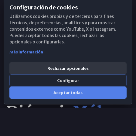
Configuración de cookies
Horarios de Misa
Utilizamos cookies propias y de terceros para fines
Hemeroteca
técnicos, de preferencias, analíticos y para mostrar
contenidos externos como YouTube, X o Instagram.
WhatsApp
Puedes aceptar todas las cookies, rechazar las
opcionales o configurarlas.
Más información
Rechazar opcionales
Configurar
Aceptar todas
Consulta IA
×
Selecciona el área y realiza tu consulta
© 2026 Obispado de Málaga