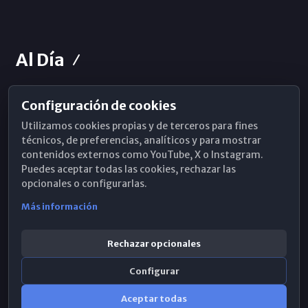
Al Día
Configuración de cookies
Horarios de Misa
Utilizamos cookies propias y de terceros para fines
Hemeroteca
técnicos, de preferencias, analíticos y para mostrar
contenidos externos como YouTube, X o Instagram.
WhatsApp
Puedes aceptar todas las cookies, rechazar las
opcionales o configurarlas.
Más información
Rechazar opcionales
Configurar
Aceptar todas