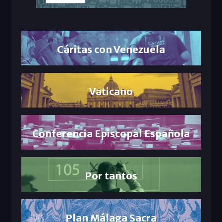
Cáritas con Venezuela
Vaticano
Conferencia Episcopal Española
Por tantos
Plan Málaga Sacra