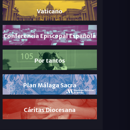
Vaticano
Conferencia Episcopal Española
Por tantos
Plan Málaga Sacra
Cáritas Diocesana