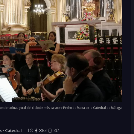
oncierto inaugural del ciclo de música sobre Pedro de Mena en la Catedral de Málaga
as
-
Catedral
|
X