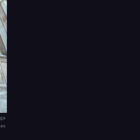
aga
nes