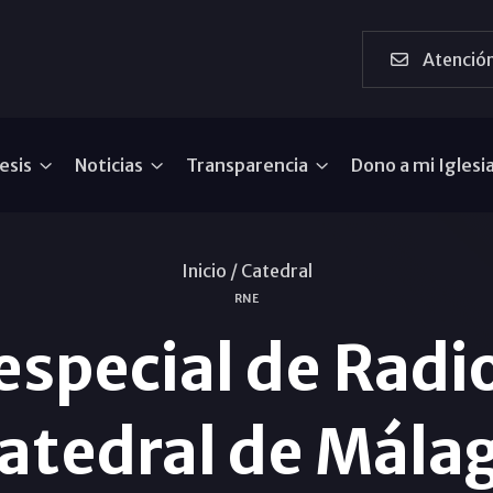
Atención
esis
Noticias
Transparencia
Dono a mi Iglesi
Inicio /
Catedral
RNE
special de Radio
atedral de Mála