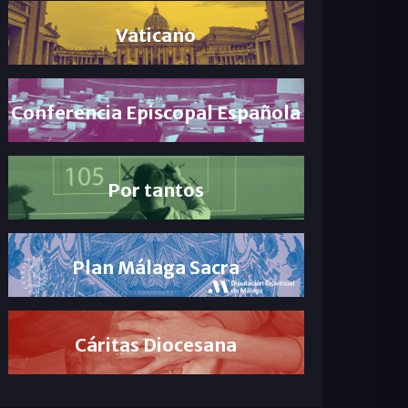
Vaticano
Conferencia Episcopal Española
Por tantos
Plan Málaga Sacra
Cáritas Diocesana