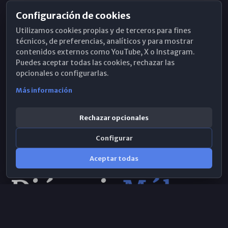
Configuración de cookies
Horarios de Misa
Utilizamos cookies propias y de terceros para fines
Hemeroteca
técnicos, de preferencias, analíticos y para mostrar
contenidos externos como YouTube, X o Instagram.
WhatsApp
Puedes aceptar todas las cookies, rechazar las
opcionales o configurarlas.
Más información
Rechazar opcionales
Configurar
Aceptar todas
Consulta IA
×
© 2026 Obispado de Málaga
Selecciona el área y realiza tu consulta