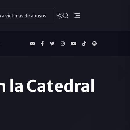
 a víctimas de abusos
a
 la Catedral