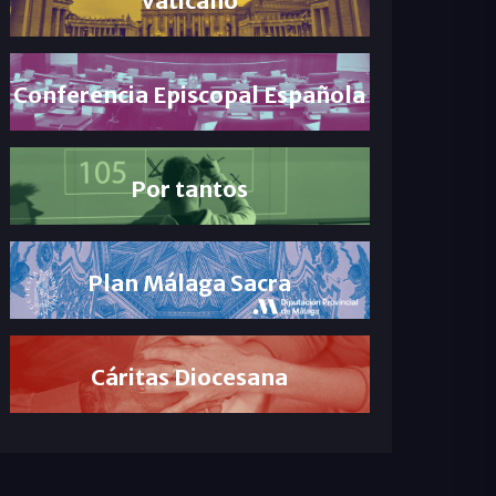
Conferencia Episcopal Española
Por tantos
Plan Málaga Sacra
Cáritas Diocesana