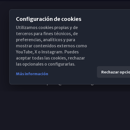
Configuración de cookies
Utilizamos cookies propias y de
Obispado de Málaga
terceros para fines técnicos, de
preferencias, analíticos y para
mostrar contenidos externos como
YouTube, X o Instagram. Puedes
Santa María, 18-20. 29015 Málaga
aceptar todas las cookies, rechazar
las opcionales o configurarlas.
(+34) 952 224 386
Rechazar opci
Más información
obispado@diocesismalaga.es