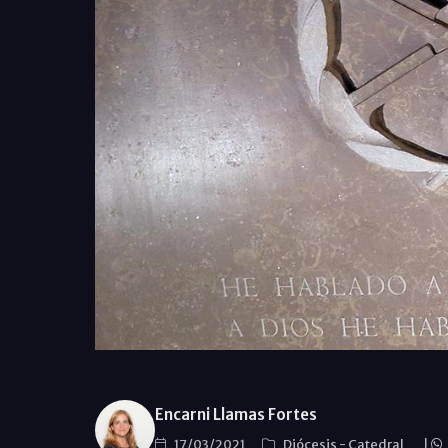
Encarni Llamas Fortes
17/03/2021
Diócesis
-
Catedral
|