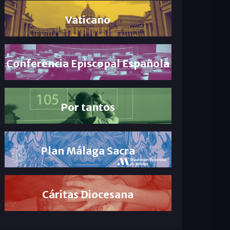
Vaticano
Conferencia Episcopal Española
Por tantos
Plan Málaga Sacra
Cáritas Diocesana