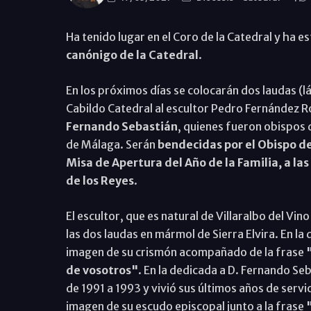
Ha tenido lugar en el Coro de la Catedral y ha e
canónigo de la Catedral
.
En los próximos días se colocarán dos laudas (l
Cabildo Catedral al escultor Pedro Fernández R
Fernando Sebastián
, quienes fueron obispos 
de Málaga. Serán
bendecidas por el Obispo de 
Misa de Apertura del Año de la Familia, a las 
de los Reyes
.
El escultor, que es natural de Villaralbo del Vi
las dos laudas en mármol de Sierra Elvira. En l
imagen de su crismón acompañado de la frase
de vosotros"
. En la dedicada a D. Fernando Se
de 1991 a 1993 y vivió sus últimos años de servi
imagen de su escudo episcopal junto a la frase