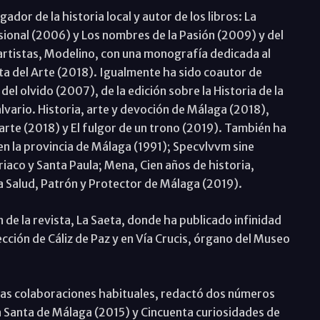
dor de la historia local y autor de los libros: La
ional (2006) y Los nombres de la Pasión (2009) y del
artistas, Modelino, con una monografía dedicada al
sta del Arte (2018). Igualmente ha sido coautor de
 olvido (2007), de la edición sobre la Historia de la
lvario. Historia, arte y devoción de Málaga (2018),
 arte (2018) y El fulgor de un trono (2019). También ha
n la provincia de Málaga (1991); Specvlvvm sine
iaco y Santa Paula; Mena, Cien años de historia,
la Salud, Patrón y Protector de Málaga (2019).
de la revista, La Saeta, donde ha publicado infinidad
olección de Cáliz de Paz y en Vía Crucis, órgano del Museo
 las colaboraciones habituales, redactó dos números
 Santa de Málaga (2015) y Cincuenta curiosidades de