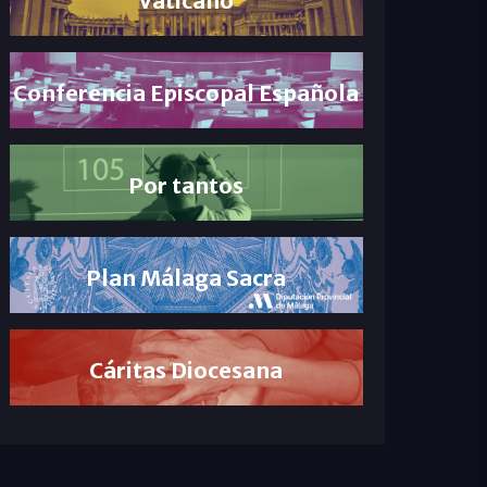
Conferencia Episcopal Española
Por tantos
Plan Málaga Sacra
Cáritas Diocesana