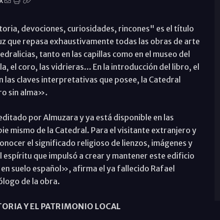
X
oria, devociones, curiosidades, rincones" es el título
uz que repasa exhaustivamente todas las obras de arte
edralicias, tanto en las capillas como en el museo del
 el coro, las vidrieras... En la introducción del libro, el
 las claves interpretativas que posee, la Catedral
ro sin alma».
 editado por Almuzara y ya está disponible en las
 pie mismo de la Catedral. Para el visitante extranjero y
conocer el significado religioso de lienzos, imágenes y
espíritu que impulsó a crear y mantener este edificio
s en suelo español», afirma el ya fallecido Rafael
ólogo de la obra.
ORIA Y EL PATRIMONIO LOCAL