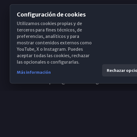
Configuración de cookies
Utilizamos cookies propias y de
Obispado de Málaga
terceros para fines técnicos, de
preferencias, analíticos y para
mostrar contenidos externos como
YouTube, X o Instagram. Puedes
Santa María, 18-20. 29015 Málaga
aceptar todas las cookies, rechazar
las opcionales o configurarlas.
(+34) 952 224 386
Rechazar opci
Más información
obispado@diocesismalaga.es