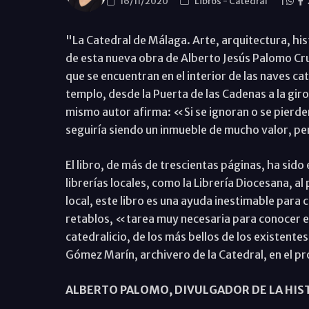
16/11/2020
Libros
-
Catedral
|
"La Catedral de Málaga. Arte, arquitectura, hist
de esta nueva obra de Alberto Jesús Palomo Cr
que se encuentran en el interior de las naves cat
templo, desde la Puerta de las Cadenas a la girola,
mismo autor afirma: «Si se ignoran o se pierden
seguiría siendo un inmueble de mucho valor, pe
El libro, de más de trescientas páginas, ha sido
librerías locales, como la Librería Diocesana, al
local, este libro es una ayuda inestimable para 
retablos, «tarea muy necesaria para conocer el 
catedralicio, de los más bellos de los existente
Gómez Marín, archivero de la Catedral, en el pr
ALBERTO PALOMO, DIVULGADOR DE LA HIST