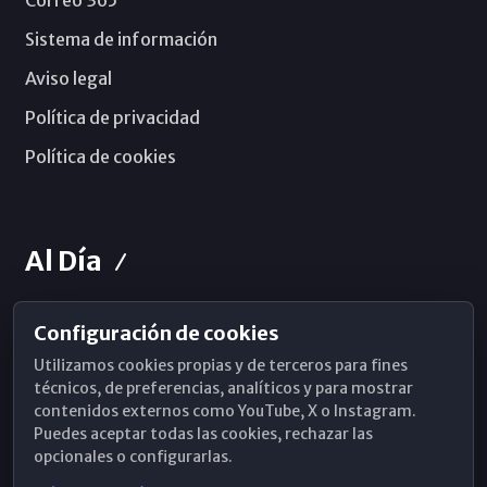
Correo 365
Sistema de información
Aviso legal
Política de privacidad
Política de cookies
Al Día
Configuración de cookies
Horarios de Misa
Utilizamos cookies propias y de terceros para fines
Hemeroteca
técnicos, de preferencias, analíticos y para mostrar
contenidos externos como YouTube, X o Instagram.
WhatsApp
Puedes aceptar todas las cookies, rechazar las
opcionales o configurarlas.