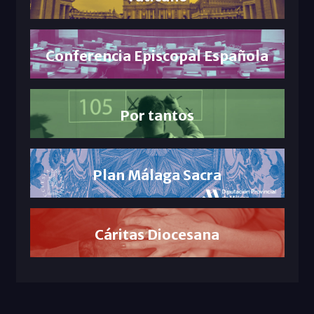
Conferencia Episcopal Española
Por tantos
Plan Málaga Sacra
Cáritas Diocesana