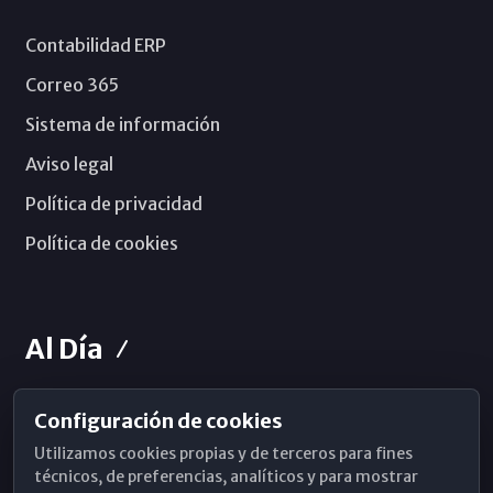
Contabilidad ERP
Correo 365
Sistema de información
Aviso legal
Política de privacidad
Política de cookies
Al Día
Configuración de cookies
Horarios de Misa
Utilizamos cookies propias y de terceros para fines
Hemeroteca
técnicos, de preferencias, analíticos y para mostrar