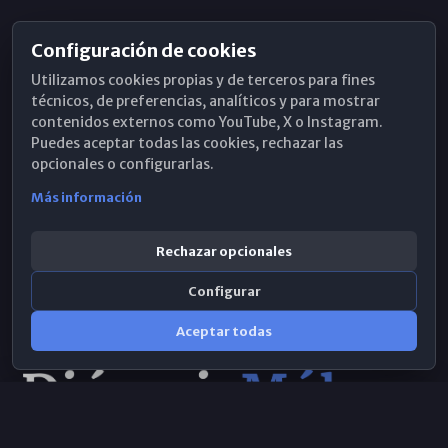
Configuración de cookies
Horarios de Misa
Utilizamos cookies propias y de terceros para fines
Hemeroteca
técnicos, de preferencias, analíticos y para mostrar
contenidos externos como YouTube, X o Instagram.
WhatsApp
Puedes aceptar todas las cookies, rechazar las
opcionales o configurarlas.
Más información
Rechazar opcionales
Configurar
Aceptar todas
Consulta IA
×