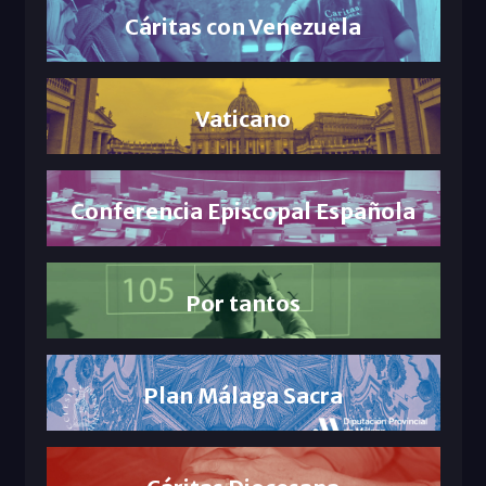
Cáritas con Venezuela
Vaticano
Conferencia Episcopal Española
Por tantos
Plan Málaga Sacra