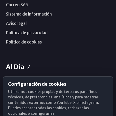
Correo 365
Sistema de información
Aviso legal
Política de privacidad
Política de cookies
Al Día
Configuración de cookies
Horarios de Misa
Utilizamos cookies propias y de terceros para fines
Hemeroteca
técnicos, de preferencias, analíticos y para mostrar
contenidos externos como YouTube, X o Instagram.
WhatsApp
Puedes aceptar todas las cookies, rechazar las
opcionales o configurarlas.