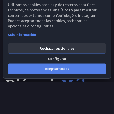
Utilizamos cookies propias y de terceros para fines
Hemeroteca
técnicos, de preferencias, analíticos y para mostrar
contenidos externos como YouTube, X o Instagram.
WhatsApp
Puedes aceptar todas las cookies, rechazar las
opcionales o configurarlas.
Más información
Rechazar opcionales
Configurar
Aceptar todas
Consulta IA
×
Selecciona el área y realiza tu consulta
© 2026 Obispado de Málaga