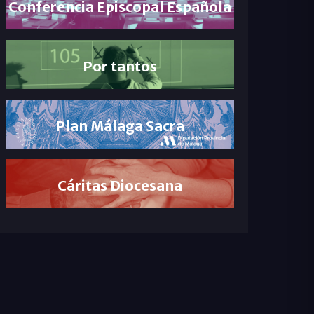
Conferencia Episcopal Española
Por tantos
Plan Málaga Sacra
Cáritas Diocesana