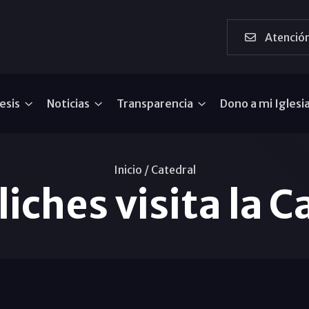
Atención
esis
Noticias
Transparencia
Dono a mi Iglesi
Inicio /
Catedral
liches visita la C