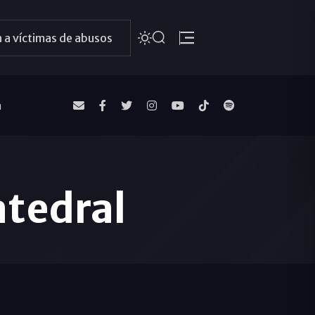
 a víctimas de abusos
a
atedral