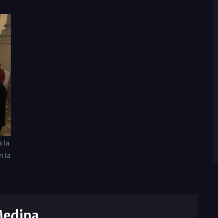
 la
n la
Medina