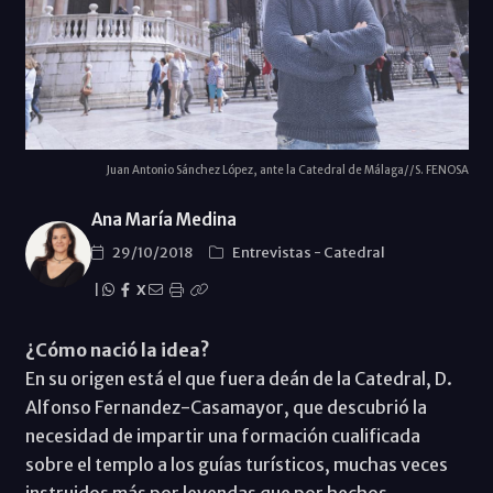
Juan Antonio Sánchez López, ante la Catedral de Málaga//S. FENOSA
Ana María Medina
29/10/2018
Entrevistas
-
Catedral
|
X
¿Cómo nació la idea?
En su origen está el que fuera deán de la Catedral, D.
Alfonso Fernandez-Casamayor, que descubrió la
necesidad de impartir una formación cualificada
sobre el templo a los guías turísticos, muchas veces
instruidos más por leyendas que por hechos