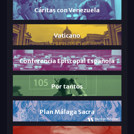
Cáritas con Venezuela
Vaticano
Conferencia Episcopal Española
Por tantos
Plan Málaga Sacra