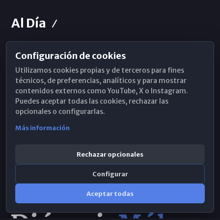
Al Día
Configuración de cookies
Horarios de Misa
Utilizamos cookies propias y de terceros para fines
Hemeroteca
técnicos, de preferencias, analíticos y para mostrar
contenidos externos como YouTube, X o Instagram.
WhatsApp
Puedes aceptar todas las cookies, rechazar las
opcionales o configurarlas.
Más información
Rechazar opcionales
Configurar
Aceptar todas