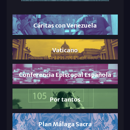
Cáritas con Venezuela
Vaticano
Conferencia Episcopal Española
Por tantos
Plan Málaga Sacra