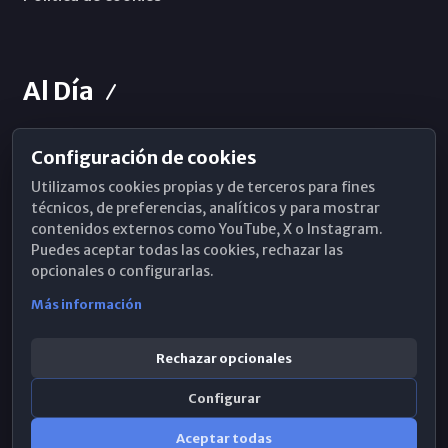
Al Día
Configuración de cookies
Horarios de Misa
Utilizamos cookies propias y de terceros para fines
Hemeroteca
técnicos, de preferencias, analíticos y para mostrar
contenidos externos como YouTube, X o Instagram.
WhatsApp
Puedes aceptar todas las cookies, rechazar las
opcionales o configurarlas.
Más información
Rechazar opcionales
Configurar
Aceptar todas