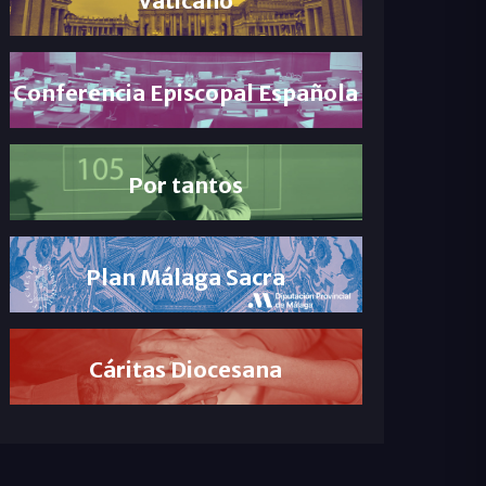
Conferencia Episcopal Española
Por tantos
Plan Málaga Sacra
Cáritas Diocesana