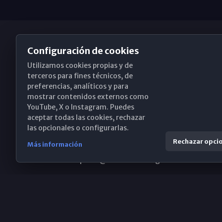
Configuración de cookies
Utilizamos cookies propias y de
Obispado de Málaga
terceros para fines técnicos, de
preferencias, analíticos y para
mostrar contenidos externos como
YouTube, X o Instagram. Puedes
Santa María, 18-20. 29015 Málaga
aceptar todas las cookies, rechazar
las opcionales o configurarlas.
(+34) 952 224 386
Rechazar opci
Más información
obispado@diocesismalaga.es