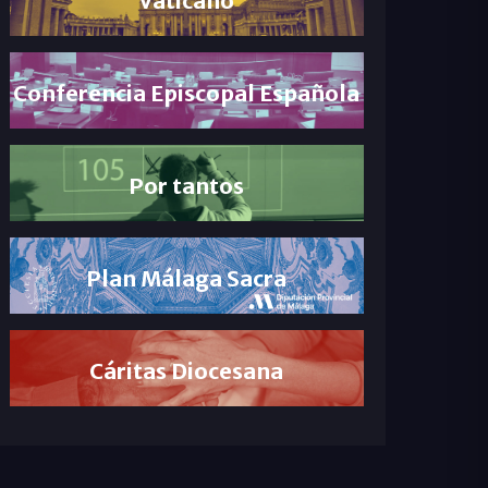
Conferencia Episcopal Española
Por tantos
Plan Málaga Sacra
Cáritas Diocesana