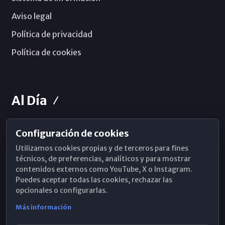
Aviso legal
Política de privacidad
Política de cookies
Al Día
Configuración de cookies
Horarios de Misa
Utilizamos cookies propias y de terceros para fines
Hemeroteca
técnicos, de preferencias, analíticos y para mostrar
contenidos externos como YouTube, X o Instagram.
WhatsApp
Puedes aceptar todas las cookies, rechazar las
opcionales o configurarlas.
Más información