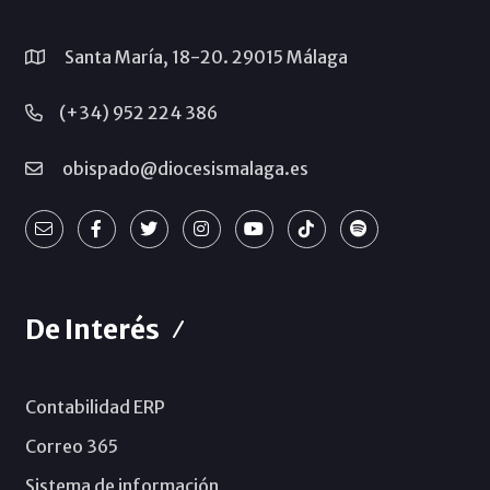
Santa María, 18-20. 29015 Málaga
(+34) 952 224 386
obispado@diocesismalaga.es
De Interés
Contabilidad ERP
Correo 365
Sistema de información