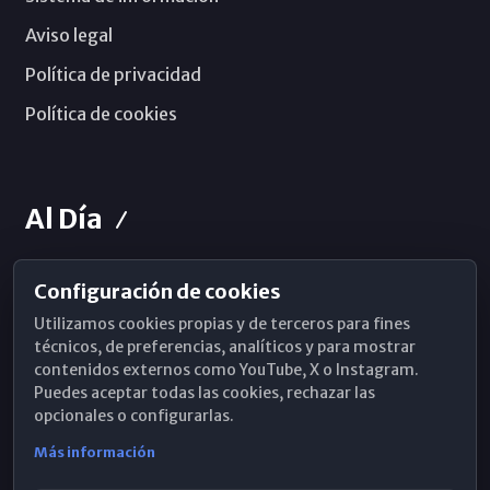
Aviso legal
Política de privacidad
Política de cookies
Al Día
Configuración de cookies
Horarios de Misa
Utilizamos cookies propias y de terceros para fines
Hemeroteca
técnicos, de preferencias, analíticos y para mostrar
contenidos externos como YouTube, X o Instagram.
WhatsApp
Puedes aceptar todas las cookies, rechazar las
opcionales o configurarlas.
Más información