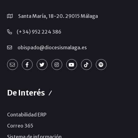
Santa María, 18-20. 29015 Málaga
(+34) 952 224 386
obispado@diocesismalaga.es
De Interés
Contabilidad ERP
Correo 365
Sistema de información