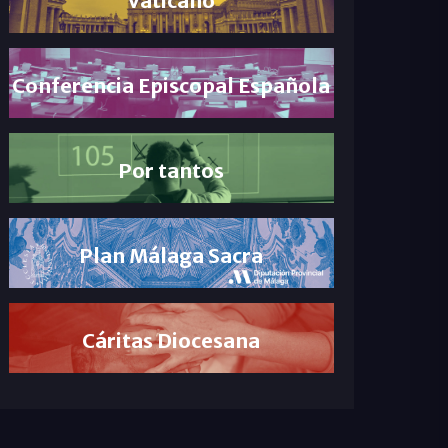
Conferencia Episcopal Española
Por tantos
Plan Málaga Sacra
Cáritas Diocesana