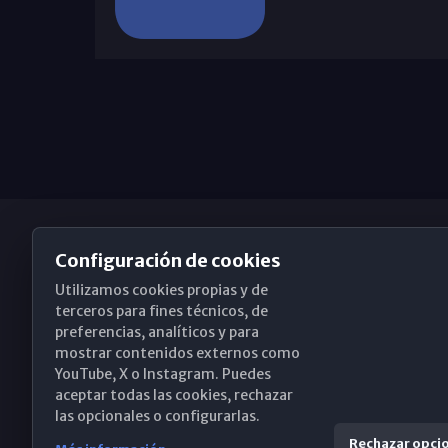
Configuración de cookies
Utilizamos cookies propias y de
Obispado de Málaga
terceros para fines técnicos, de
preferencias, analíticos y para
mostrar contenidos externos como
YouTube, X o Instagram. Puedes
Santa María, 18-20. 29015 Málaga
aceptar todas las cookies, rechazar
las opcionales o configurarlas.
(+34) 952 224 386
Rechazar opci