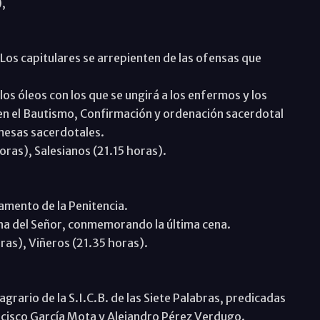
,
 Los capitulares se arrepienten de las ofensas que
los óleos con los que se ungirá a los enfermos y los
 en el Bautismo, Confirmación y ordenación sacerdotal
mesas sacerdotales.
ras), Salesianos (21.15 horas).
amento de la Penitencia.
ena del Señor, conmemorando la última cena.
oras), Viñeros (21.35 horas).
agrario de la S.I.C.B. de las Siete Palabras, predicadas
ncisco García Mota y Alejandro Pérez Verdugo.