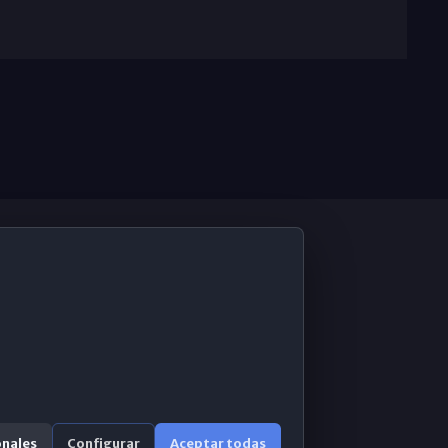
De Interés
Contabilidad ERP
Correo 365
onales
Configurar
Aceptar todas