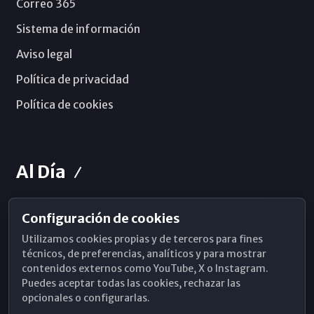
Correo 365
Sistema de información
Aviso legal
Política de privacidad
Política de cookies
Al Día
Configuración de cookies
Horarios de Misa
Utilizamos cookies propias y de terceros para fines
Hemeroteca
técnicos, de preferencias, analíticos y para mostrar
contenidos externos como YouTube, X o Instagram.
WhatsApp
Puedes aceptar todas las cookies, rechazar las
opcionales o configurarlas.