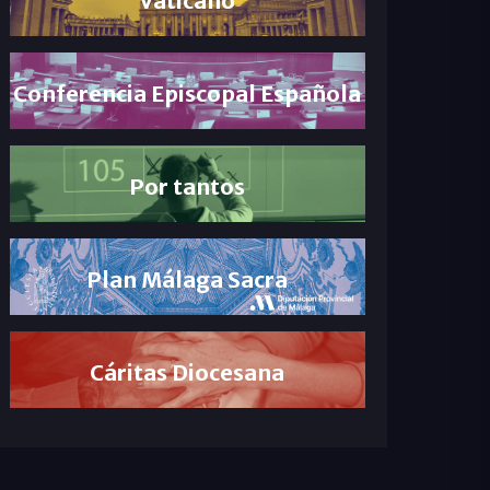
Conferencia Episcopal Española
Por tantos
Plan Málaga Sacra
Cáritas Diocesana