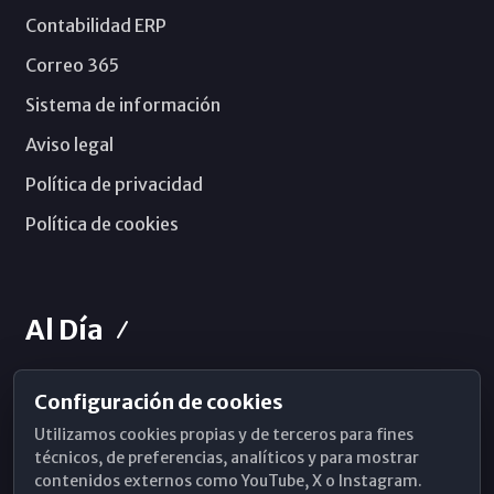
Contabilidad ERP
Correo 365
Sistema de información
Aviso legal
Política de privacidad
Política de cookies
Al Día
Configuración de cookies
Horarios de Misa
Utilizamos cookies propias y de terceros para fines
Hemeroteca
técnicos, de preferencias, analíticos y para mostrar
contenidos externos como YouTube, X o Instagram.
WhatsApp