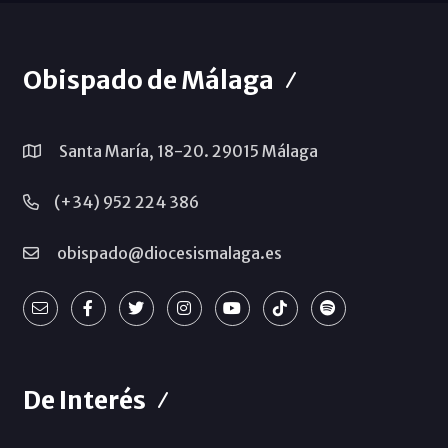
Obispado de Málaga
Santa María, 18-20. 29015 Málaga
(+34) 952 224 386
obispado@diocesismalaga.es
De Interés